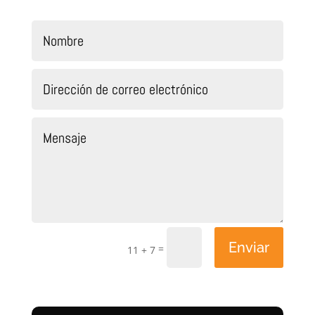
Enviar
=
11 + 7