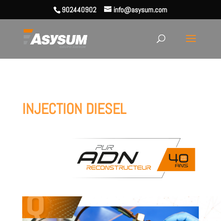
902440902
info@asysum.com
INJECTION DIESEL