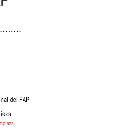
inal del FAP
pieza
impieza.