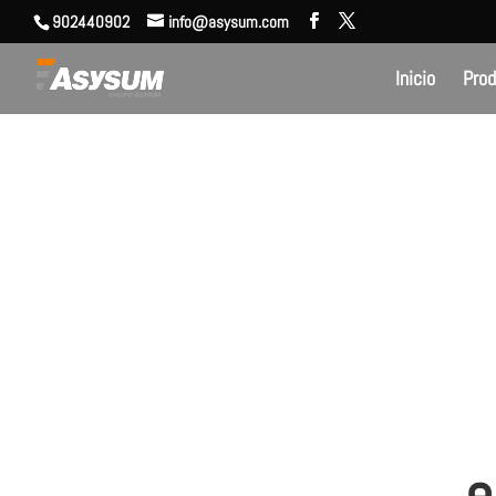
902440902
info@asysum.com
Inicio
Pro
e