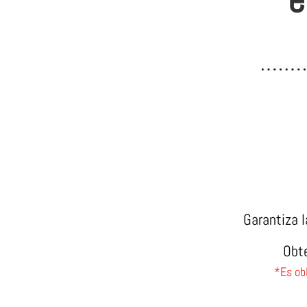
Garantiza l
Obte
*Es obl