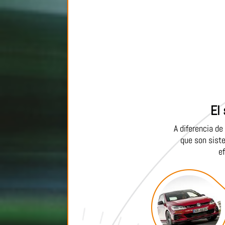
El
A diferencia de
que son sist
e