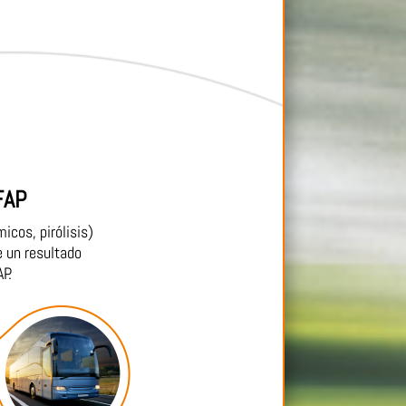
FAP
icos, pirólisis)
 un resultado
P.